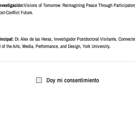
nvestigación:
Visions of Tomorrow: Reimagining Peace Through Participato
st-Conflict Future.
incipal:
Dr. Alex de las Heras, Investigador Postdoctoral Visitante, Connect
 of the Arts, Media, Performance, and Design, York University.
 investigación
Doy mi consentimiento
esta investigación es involucrar activamente a los participantes en un proce
e ayude a dar forma y visualizar visiones individuales y colectivas de un fut
i
, un juego serio en línea, sirve como una herramienta innovadora, interacti
atos cualitativos y cuantitativos, representar visualmente aspiraciones colec
uciones individuales pueden integrarse en una visión participativa del futur