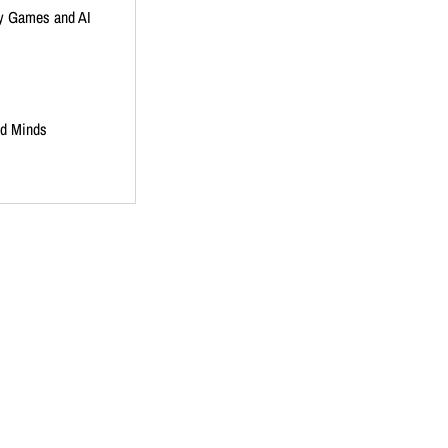
ry Games and AI
ed Minds
so creativo y
uro pacífico en
va y anónima
tivas y explorar
o posconflicto de