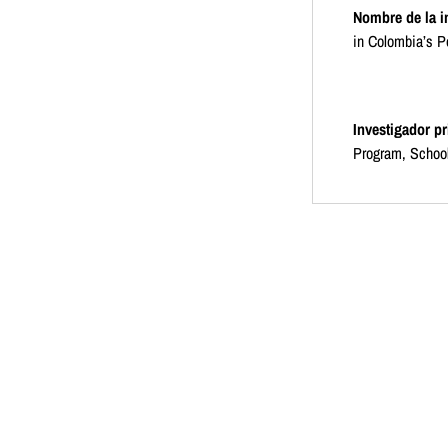
Nombre de la i
in Colombia’s Po
Investigador pr
Program, School
Propósito de la
El propósito de 
participativo qu
Colombia.
Kairo
para recopilar d
cómo las contrib